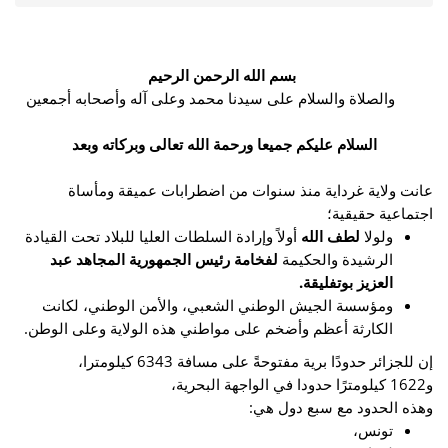
بسم الله الرحمن الرحيم
والصلاة والسلام على سيدنا محمد وعلى آله وأصحابه أجمعين
السلام عليكم جميعا ورحمة الله تعالى وبركاته وبعد
عانت ولاية غرداية منذ سنوات من اضطرابات عميقة ومأساة
اجتماعية حقيقية؛
ولولا
لطف الله
أولاً وإرادة السلطات العليا للبلاد تحت القيادة
الرشيدة والحكيمة
لفخامة رئيس الجمهورية المجاهد عبد
العزيز بوتفليقة.
ومؤسسة الجيش الوطني الشعبي، والأمن الوطني، لكانت
الكارثة أعظم وأضخم على مواطني هذه الولاية وعلى الوطن.
إن للجزائر حدودًا برية مفتوحةً على مسافة 6343 كيلومترا،
و1622 كيلومترًا حدودا في الواجهة البحرية،
وهذه الحدود مع سبع دول هي:
تونس،