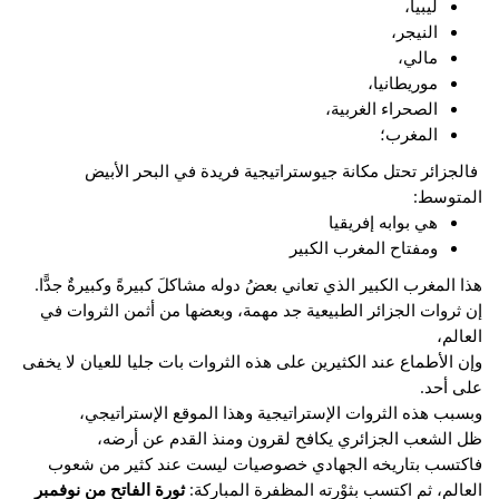
ليبيا،
النيجر،
مالي،
موريطانيا،
الصحراء الغربية،
المغرب؛
فالجزائر تحتل مكانة جيوستراتيجية فريدة في البحر الأبيض
المتوسط:
هي بوابه إفريقيا
ومفتاح المغرب الكبير
هذا المغرب الكبير الذي تعاني بعضُ دوله مشاكلَ كبيرةً وكبيرةٌ جدًّا.
إن ثروات الجزائر الطبيعية جد مهمة، وبعضها من أثمن الثروات في
العالم،
وإن الأطماع عند الكثيرين على هذه الثروات بات جليا للعيان لا يخفى
على أحد.
وبسبب هذه الثروات الإستراتيجية وهذا الموقع الإستراتيجي،
ظل الشعب الجزائري يكافح لقرون ومنذ القدم عن أرضه،
فاكتسب بتاريخه الجهادي خصوصيات ليست عند كثير من شعوب
العالم، ثم اكتسب بثوْرته المظفرة المباركة:
ثورة الفاتح من نوفمبر