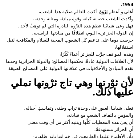
،
1954
أغلى و أعظم
ثرْوَة
أكدت للعالم صلابة هذا الشعب،
وأكدت للشعب حصانة كيانه وقوة مبادئه ومتانة وحدته،
فهل وعى شبابُنا عِظمَ هذه الثرْوة النادرة التي لم توهبْ لأحد .
إن الدولة الجزائرية اليوم، انطلاقًا من مبادئها الراسخة،
حرصت دوما على تدعيم كل الشعوب المحبة للسلام والمكافحة لنيل
استقلالها،
وهذه المواقف جرَّت للجزائر أعداءً كُثُرًا،
لأن العلاقات الدولية عادةً، تحكمها المصالح؛ والدولة الجزائرية وحدها
تقدم المبادئ والأخلاقيات في علاقاتها الدولية على المصالح الضيقة
لأن ثوْرتها وهي تاج ثرْوتها تملي
عليها ذلك.
فعلى شبابنا الغيورِ على وحدة تراب وطنه، وتماسكِ أجياله،
والمؤمنِ بالتفاف الشعب مع قيادته،
أن يعيَ هذه المعطيات كلَّها وينتبه أكثر من أي وقت مضى
أن الجزائر مستهدفةٌ،
وأن الأطماع عليها والطامعين في خيراتها باتوا ظاهرين