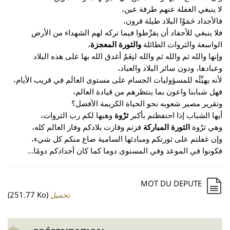
لا ينبغي الغفلة عنهم طرفة عين،
فالأجداد حَمَوْا البلاد طيلة قرون،
فلا ينبغي للأحفاد أن يفرِّطوا فيما تركه لهم الشهداء من الأرض
الواسعة والثروات الطائلة
والثورة المعجزة
،
وإنها والله ثم والله ثم والله لنِعَمٌ أغدق الله بها على هذه البلاد
وعبادها، ودون سائر البلاد والعباد،
لأنه يهيِّئُه للمسؤوليات الجسام على مستوى العالَم في قريب الأيام،
فهل شبابنا واعون بما ينتظرهم من قيادة العالم،
وتقرير مصير شعوبه نحو الحياة الكريمة الأفضل؟
أيها الشباب إذا احتفظتم بأكبر
ثرْوة
وهبها لكم رب الثروات،
وهي ثرْوة
الثورة المباركة
فزتم وفازت بلادكم وفاز العالم كله،
وإن غفلتم على ثورتكم ومبادئها السامية ضاع منكم كل شيء،
فكونوا في الموعد وفي المستوى دوما كما كان أجدادكم دومًا...
MOT DU DEPUTE
تحميل
(251.77 Ko)