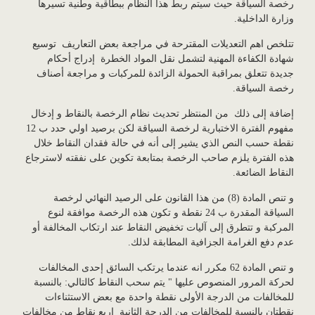
رخصة السياقة حيث سيتم ربط هذا النظام ببطاقية وطنية تسيرها
وزارة الداخلية.
تتلخص اهم التعديلات المقترحة في مراجعة بعض التعاريف توسيع
شهادة الكفاءة المهنية لتشمل نقل المواد الخطرة إدراج أحكام
جديدة تتعلق بمراقبة الحمولة الزائدة للمركبات و مراجعة أصناف
رخصة السياقة.
إضافة إلى ذلك من المنتظر تحديث نظام الرخصة بالنقاط و إدخال
مفهوم الفترة الاختبارية لرخصة السياقة لكن برصيد اولي حدد ب 12
نقطة حسب النص الذي يشير إلى أنه في حالة فقدان النقاط خلال
هذه الفترة يلزم صاحب الرخصة بمتابعة تكوين على نفقته لاسترجاع
النقاط الضائعة.
و تنص المادة (8) من هذا القانون على الرصيد النهائي لرخصة
السياقة المقدرة ب 24 نقطة و تكون هذه الرخصة موافقة لنوع
المركبة و تتطرق إلى آليات تخفيض النقاط عند ارتكاب المخالفة أو
عدم دفع الغرامة الجزافية المطابقة لذلك.
و تنص المادة 62 مكرر انه عندما يرتكب السائق إحدى المخالفات
لحركة المرور المنصوص عليها " يتم سحب النقاط كالتالي: بالنسبة
للمخالفات من الدرجة الأولى نقطة واحدة مع بعض الاستثناءات
نقطتان بالنسبة للمخالفات من الدرجة الثانية اربع نقاط من مخالفات