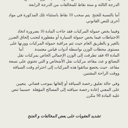
الدرجة الثالثة و ستة نقاط للمخالفات من الدرجة الرابعة.
أما بالنسبة للجنح يتم سحب 10 نقاط باستثناء تلك المذكورة في مواد
أخرى للنص القانوني.
وفيما يخص حمولة المركبات فقد جاءت المادة 16 بضرورة اتخاذ
الاحتياطات فيما يخص حمولة السيارة أو مقطورة لتجنب إلحاق الضرر
بالغير و بالطريق العام حيث تتم مراقبة حمولة المركبات ووزنها على
مستوى محطات الوزن بواسطة أدوات قياس معتمدة. أما
المادة 49 فقد تطرقت إلى الوزن الإجمالي الخاص بمركبات نقل
البضائع و عدد مقاعد مركبات نفل الأشخاص و التي تحتوي على تسعة
مقاعد. حيث يخضع سائقوا هذه المركبات إلى احترام وقت السياقة
ووقت الراحة المقننين.
وفي حالة تعليق رخصة السياقة أو إلغائها بموجب قضائي يتعيين
على المعني إعادة رخصة سياقته إلى المصالح المؤهلة حسبما تنص
عليه المادة 98 مكرر.
تشديد العقوبات على بعض المخالفات و الجنح