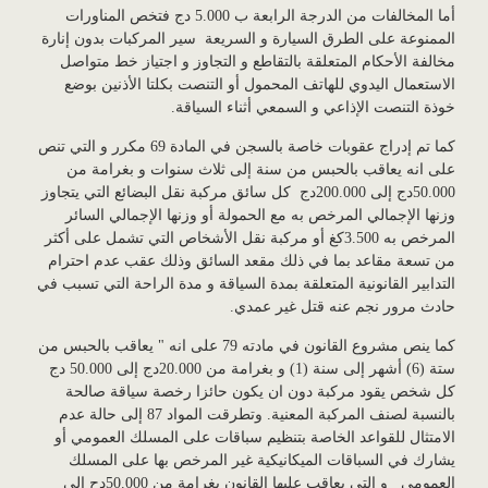
أما المخالفات من الدرجة الرابعة ب 5.000 دج فتخص المناورات
الممنوعة على الطرق السيارة و السريعة سير المركبات بدون إنارة
مخالفة الأحكام المتعلقة بالتقاطع و التجاوز و اجتياز خط متواصل
الاستعمال اليدوي للهاتف المحمول أو التنصت بكلتا الأذنين بوضع
خوذة التنصت الإذاعي و السمعي أثناء السياقة.
كما تم إدراج عقوبات خاصة بالسجن في المادة 69 مكرر و التي تنص
على انه يعاقب بالحبس من سنة إلى ثلاث سنوات و بغرامة من
50.000دج إلى 200.000دج كل سائق مركبة نقل البضائع التي يتجاوز
وزنها الإجمالي المرخص به مع الحمولة أو وزنها الإجمالي السائر
المرخص به 3.500كغ أو مركبة نقل الأشخاص التي تشمل على أكثر
من تسعة مقاعد بما في ذلك مقعد السائق وذلك عقب عدم احترام
التدابير القانونية المتعلقة بمدة السياقة و مدة الراحة التي تسبب في
حادث مرور نجم عنه قتل غير عمدي.
كما ينص مشروع القانون في مادته 79 على انه " يعاقب بالحبس من
ستة (6) أشهر إلى سنة (1) و بغرامة من 20.000دج إلى 50.000 دج
كل شخص يقود مركبة دون ان يكون حائزا رخصة سياقة صالحة
بالنسبة لصنف المركبة المعنية. وتطرقت المواد 87 إلى حالة عدم
الامتثال للقواعد الخاصة بتنظيم سباقات على المسلك العمومي أو
يشارك في السباقات الميكانيكية غير المرخص بها على المسلك
العمومي و التي يعاقب عليها القانون بغرامة من 50.000دح إلى