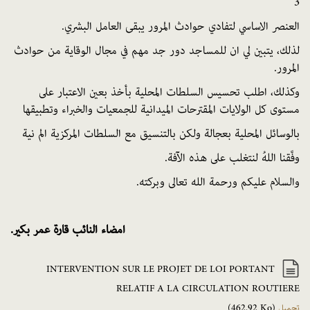
3
العنصر
الاساسي
لتفادي
حوادث
المرور
يبقى
العامل
البشري
.
لذلك،
يتبين
لي
ان
للمساجد
دور
جد
مهم
في
مجال
الوقاية
من
حوادث
المرور
.
وكذلك،
اطلب
تحسيس
السلطات المحلية بأخذ
بعين
الاعتبار
على
مستوى
كل
الولايات
المقترحات
الميدانية
للجمعيات
والخبراء
وتطبيقها
بالوسائل
المحلية بعجالة
ولكن
بالتنسيق
مع
السلطات
المركزية
الم
نية
وفَّقنا
اللهُ
لنتغلب
على
هذه
الآفة
.
والسلام
عليكم
ورحمة
الله
تعالى
وبركته
.
امضاء
النائب
قارة
عمر
بكير
.
INTERVENTION SUR LE PROJET DE LOI PORTANT
RELATIF A LA CIRCULATION ROUTIERE
تحميل
(462.92 Ko)