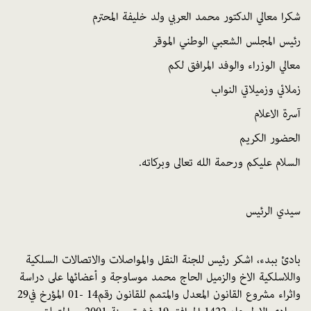
شكرا معالي الدكتور محمد العربي ولد خليفة المحترم
رئيس المجلس الشعبي الوطني الموقر
معالي الوزراء والوفد المرافق لكم
زملائي وزميلاتي النواب
آسرة الاعلام
الحضور الكريم
السلام عليكم ورحمة الله تعالى وبركاته
.
سيدي
الرئيس
بادئ
ببدء،
اشكر
رئيس
للجنة
النقل
والمواصلات
والاتصالات
السلكية
واللاسلكية
الاخ
والزميل
الحاج
محمد
موساوجة
و
أعضائها
على
دراسة
واثراء مشروع
القانون
المعدل
والمتمم
للقانون
رقم
14
-
01
المؤرخ
في
29