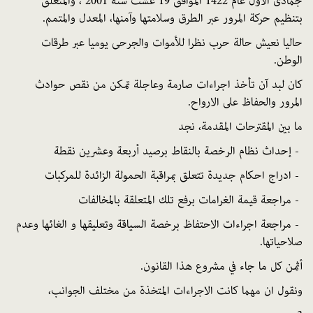
جمادى
الاول
عام
1422
الموافق
19
غشت
سنة
2001
،
والمتعلق
بتنظيم
حركة المرور
عبر
الطرق
وسلامتها
وآمنها،
المعدل
والمتمم
.
حاليا
نعيش
حالة
حرب
نظرا للأموات والجرحى
يوميا
عبر
طرقات
الوطن
.
كان
لبد
آن
تأخذ
اجراءات
صارمة
وعاجلة
تمكن
من
نقص
حوادث
المرور والحفاظ
على
الارواح
.
ما
بين
المقترحات
المقدمة،
نجد
-
إحداث
نظام
الرخصة
بالنقاط
برصيد
أربعة
وعشرين
نقطة
-
ادراج
احكام
جديدة
تتعلق
بمراقبة
الحمولة
الزائدة
للمركبات
-
مراجعة
قيمة
الغرامات
برفع
تلك
المتعلقة
بالمخالفات
-
مراجعة
اجراءات
الاحتفاظ
برخصة
السياقة
وتعليقها
و
الغائها
وعدم
صلاحياتها
.
أثمن
كل
ما
جاء
في
مشروع
هذا
القانون
.
ونقول
ان
مهما
كانت
الاجراءات
المتخذة
من
مختلف
الجوانب،